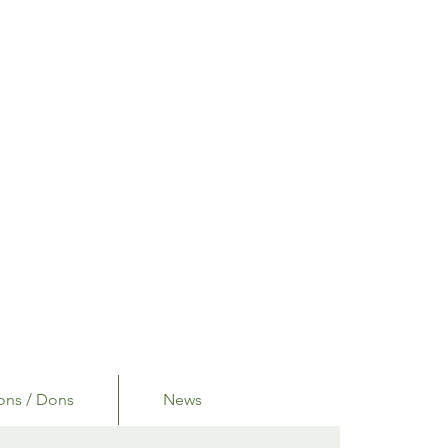
ons / Dons
News