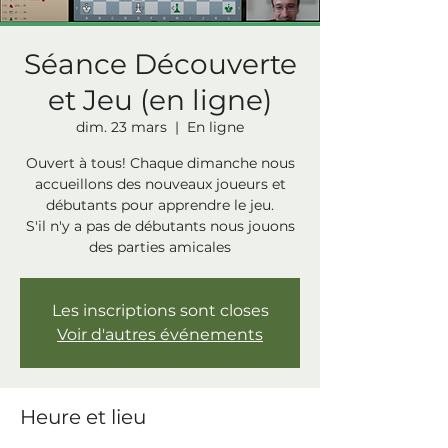
Séance Découverte
et Jeu (en ligne)
dim. 23 mars
  |  
En ligne
Ouvert à tous! Chaque dimanche nous
accueillons des nouveaux joueurs et
débutants pour apprendre le jeu.
S'il n'y a pas de débutants nous jouons
des parties amicales
Les inscriptions sont closes
Voir d'autres événements
Heure et lieu