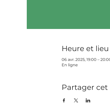
Heure et lieu
06 avr. 2025, 19:00 – 20:0
En ligne
Partager ce