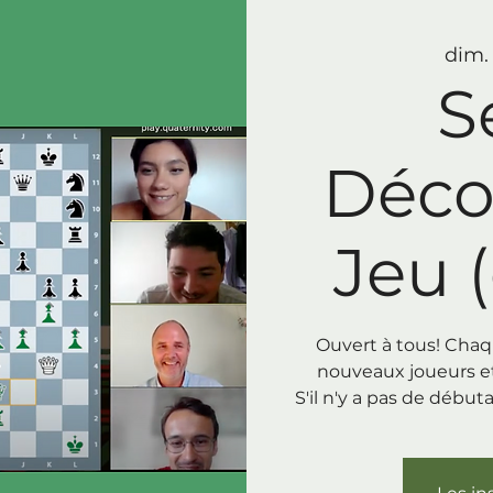
dim. 
S
Déco
Jeu (
Ouvert à tous! Cha
nouveaux joueurs et
S'il n'y a pas de débu