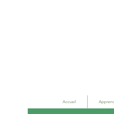
Accueil
Apprend