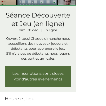
Séance Découverte
et Jeu (en ligne)
dim. 28 déc.
  |  
En ligne
Ouvert à tous! Chaque dimanche nous
accueillons des nouveaux joueurs et
débutants pour apprendre le jeu.
S'il n'y a pas de débutants nous jouons
des parties amicales
Les inscriptions sont closes
Voir d'autres événements
Heure et lieu